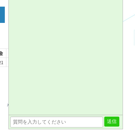
金
土
日
月
火
水
木
金
土
日
月
21
22
23
24
25
26
27
28
29
30
31
개인정보 보호방침
site policy
site map
送信