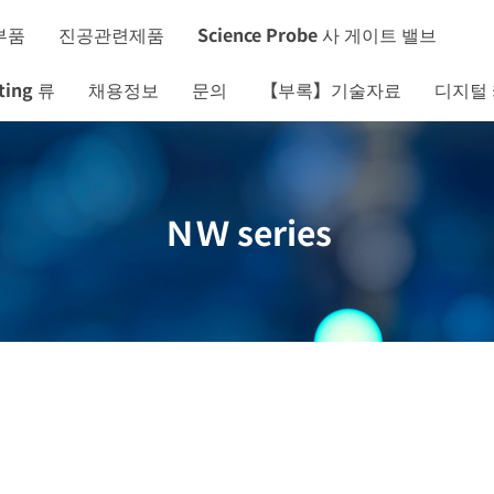
부품
진공관련제품
Science Probe 사 게이트 밸브
ing 류
채용정보
문의
【부록】기술자료
디지털
ＮＷ series