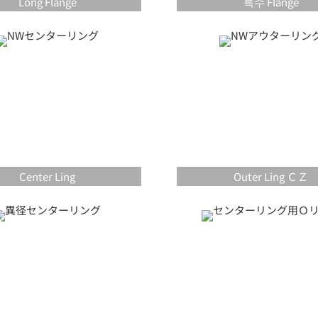
Long Flange
특수 Flange
Center Ling
Outer Ling ＣＺ