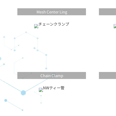
Mesh Center Ling
Chain Clamp