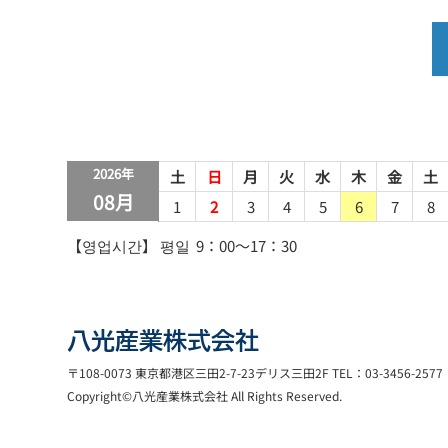
2026年
土
日
月
火
水
木
金
土
08月
1
2
3
4
5
6
7
8
【영업시간】 평일 9：00～17：30
八光産業株式会社
〒108-0073 東京都港区三田2-7-23デリス三田2F TEL：03-3456-2577 F
Copyright©
八光産業株式会社
All Rights Reserved.